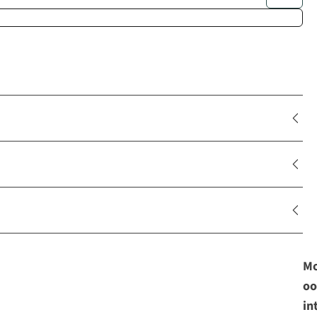
Mo
oo
in