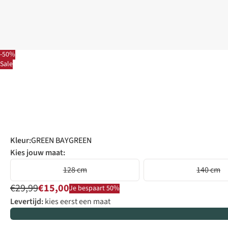
-50%
Sale
Kleur
:
GREEN BAYGREEN
Kies jouw maat:
128 cm
140 cm
€29,99
€15,00
Je bespaart 50%
Levertijd:
kies eerst een maat