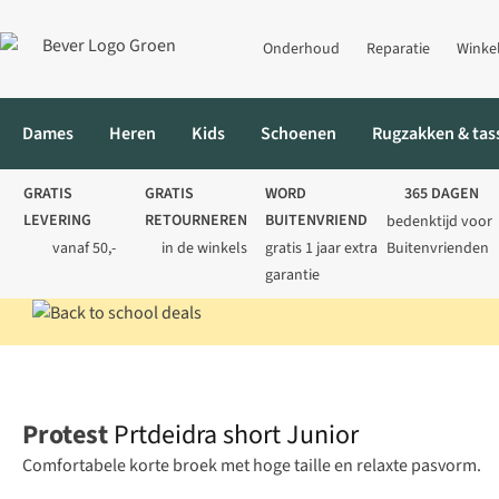
Onderhoud
Reparatie
Winke
Dames
Heren
Kids
Schoenen
Rugzakken & tas
GRATIS
GRATIS
WORD
365 DAGEN
LEVERING
RETOURNEREN
BUITENVRIEND
bedenktijd voor
vanaf 50,-
in de winkels
gratis 1 jaar extra
Buitenvrienden
garantie
Home
Kids
Broeken
Korte broeken
Prtdeidra short Junior
Protest
Prtdeidra short Junior
Comfortabele korte broek met hoge taille en relaxte pasvorm.