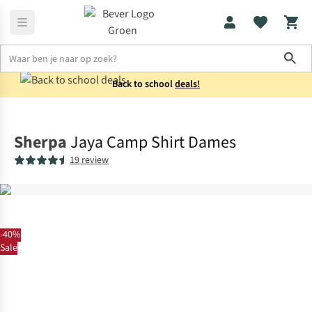
Sho
Back to school
deals!
Shirts
Blouses
Sherpa
Jaya Camp Shirt Dames
19 review
-40%
Sale