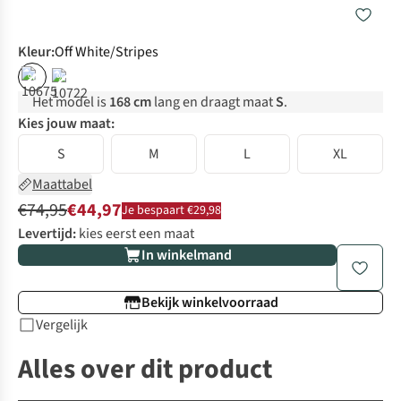
Kleur
:
Off White/Stripes
%
%
Het model is
168 cm
lang en draagt maat
S
.
Kies jouw maat:
S
M
L
XL
Maattabel
€74,95
€44,97
Je bespaart €29,98
Levertijd:
kies eerst een maat
In winkelmand
Bekijk winkelvoorraad
Vergelijk
Alles over dit product