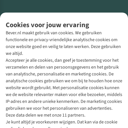
Volg ons voor meer Buiten
Cookies voor jouw ervaring
Bever.nl maakt gebruik van cookies. We gebruiken
functionele en privacy-vriendelijke analytische cookies om
onze website goed en veilig te laten werken. Deze gebruiken
Direct advies van een Buitenexpert
we altijd.
Accepteer je alle cookies, dan geef je toestemming voor het
+31 (0)85 888 50 88
verzamelen en delen van persoonsgegevens en het gebruik
+31 6 12 28 49 80
van analytische, personalisatie en marketing cookies. De
analytische cookies gebruiken we om bij te houden hoe onze
Contactformulier
website wordt gebruikt. Met personalisatie cookies kunnen
we de website relevanter maken voor elke bezoeker, middels
IP-adres en andere unieke kenmerken. De marketing cookies
Algeme
gebruiken we voor het personaliseren van advertenties.
voorwa
Deze data delen we met onze 11 partners.
|
Je kunt altijd je voorkeuren wijzigen. Dat kan via de cookie
Priva