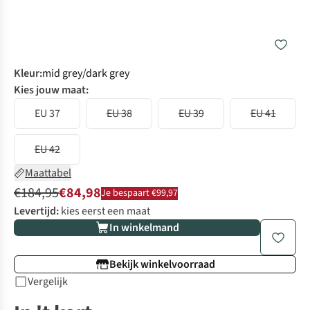
Kleur
:
mid grey/dark grey
Kies jouw maat:
EU 37
EU 38
EU 39
EU 41
EU 42
Maattabel
€184,95
€84,98
Je bespaart €99,97
Levertijd:
kies eerst een maat
In winkelmand
Bekijk winkelvoorraad
Vergelijk