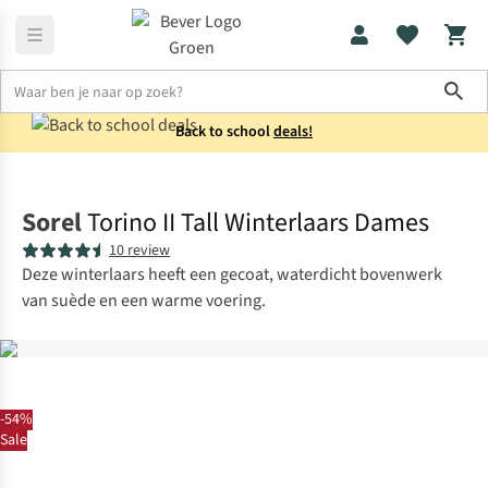
Sho
Back to school
deals!
Laarzen
Snowboots
Sorel
Torino II Tall Winterlaars Dames
10 review
Deze winterlaars heeft een gecoat, waterdicht bovenwerk
van suède en een warme voering.
-54%
Sale