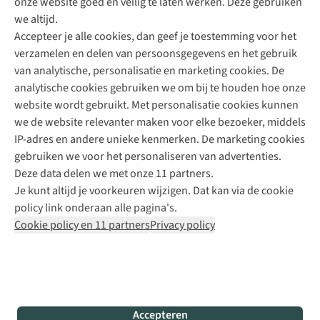
onze website goed en veilig te laten werken. Deze gebruiken
Direct advies van een Buitenexpert
we altijd.
Accepteer je alle cookies, dan geef je toestemming voor het
+31 (0)85 888 50 88
verzamelen en delen van persoonsgegevens en het gebruik
+31 6 12 28 49 80
van analytische, personalisatie en marketing cookies. De
analytische cookies gebruiken we om bij te houden hoe onze
Contactformulier
website wordt gebruikt. Met personalisatie cookies kunnen
we de website relevanter maken voor elke bezoeker, middels
IP-adres en andere unieke kenmerken. De marketing cookies
Algeme
gebruiken we voor het personaliseren van advertenties.
voorwa
Deze data delen we met onze 11 partners.
|
Je kunt altijd je voorkeuren wijzigen. Dat kan via de cookie
Priva
policy link onderaan alle pagina's.
polic
Cookie policy en 11 partners
Privacy policy
|
Cook
polic
|
© 202
Accepteren
Bever