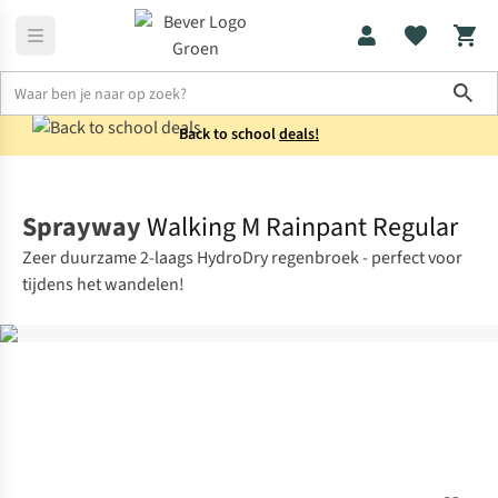
Sho
Back to school
deals!
Fietskleding
Waterdichte fietsbroeken
Sprayway
Walking M Rainpant Regular
Zeer duurzame 2-laags HydroDry regenbroek - perfect voor
tijdens het wandelen!