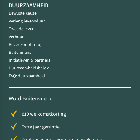
DUURZAAMHEID
Bewuste keuze
Verleng levensduur
Tweede leven
Verhuur
Bever koopt terug
Buitenmens
Initiatieven & partners
Duurzaamheidsbeleid
FAQ: duurzaamheid
Word Buitenvriend
€10 welkomstkorting
Extra jaar garantie
Gratis wasbeurt voor je slaapzak of jas