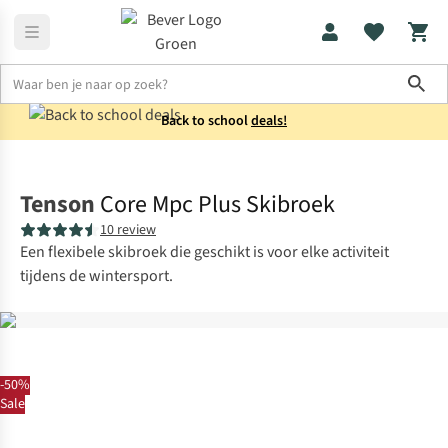
Sho
Back to school
deals!
Skikleding
Skibroeken
Tenson
Core Mpc Plus Skibroek
10 review
Een flexibele skibroek die geschikt is voor elke activiteit
tijdens de wintersport.
-50%
Sale