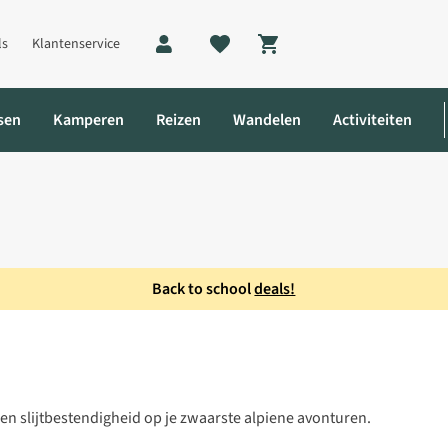
ls
Klantenservice
Shopping cart
sen
Kamperen
Reizen
Wandelen
Activiteiten
Back to school
deals!
 slijtbestendigheid op je zwaarste alpiene avonturen.