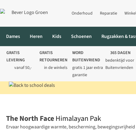
Onderhoud
Reparatie
Winke
Dames
Heren
Kids
Schoenen
Rugzakken & tas
GRATIS
GRATIS
WORD
365 DAGEN
LEVERING
RETOURNEREN
BUITENVRIEND
bedenktijd voor
vanaf 50,-
in de winkels
gratis 1 jaar extra
Buitenvrienden
garantie
Home
Heren
Jassen
Donsjassen
Himalayan Pak
The North Face
Himalayan Pak
Ervaar hoogwaardige warmte, bescherming, bewegingsvrijheid en