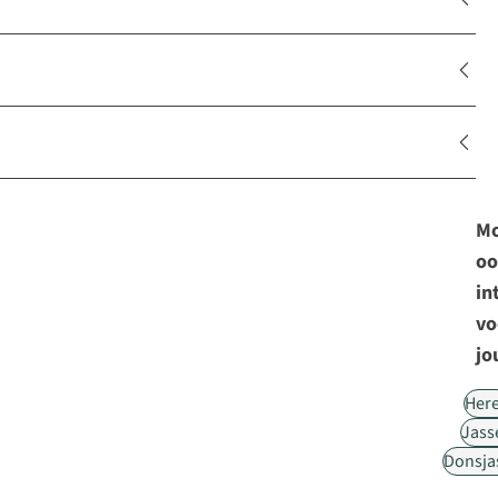
Mo
oo
in
vo
jo
Her
Jass
Donsja