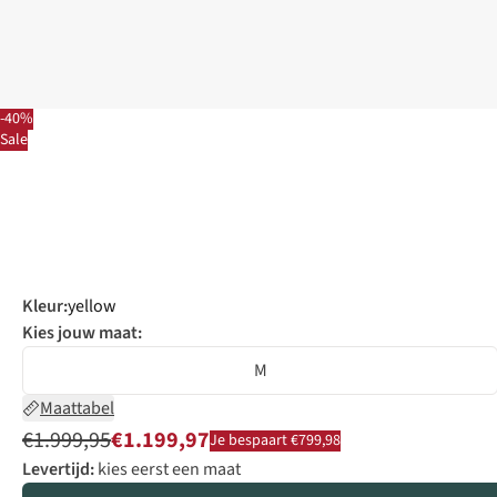
-40%
Sale
Kleur
:
yellow
Kies jouw maat:
M
Maattabel
€1.999,95
€1.199,97
Je bespaart €799,98
Levertijd:
kies eerst een maat