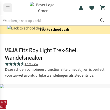
Sho
Back to school
deals!
Schoenen
Sneakers
VEJA
Fitz Roy Light Trek-Shell
Wandelsneaker
17 review
Deze schoen combineert functionaliteit met stijl en is perfect
voor zowel avontuurlijke wandelingen als stedentrips.
-40%
Sale