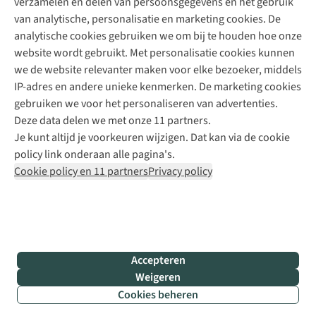
verzamelen en delen van persoonsgegevens en het gebruik
+31 6 12 28 49 80
van analytische, personalisatie en marketing cookies. De
analytische cookies gebruiken we om bij te houden hoe onze
Contactformulier
website wordt gebruikt. Met personalisatie cookies kunnen
we de website relevanter maken voor elke bezoeker, middels
IP-adres en andere unieke kenmerken. De marketing cookies
Algeme
gebruiken we voor het personaliseren van advertenties.
voorwa
Deze data delen we met onze 11 partners.
|
Je kunt altijd je voorkeuren wijzigen. Dat kan via de cookie
Priva
policy link onderaan alle pagina's.
polic
Cookie policy en 11 partners
Privacy policy
|
Cook
polic
|
© 202
Accepteren
Bever
Weigeren
B.V. Al
Cookies beheren
rights
reser