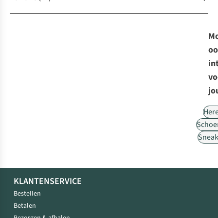
Mo
oo
in
vo
jo
Her
Schoe
Sneak
KLANTENSERVICE
Bestellen
Betalen