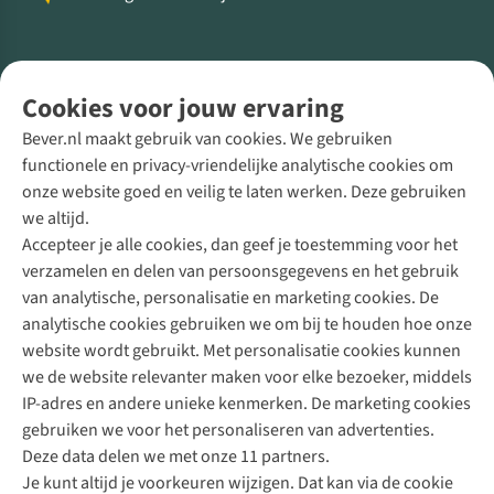
Volg ons voor meer Buiten
Cookies voor jouw ervaring
Bever.nl maakt gebruik van cookies. We gebruiken
functionele en privacy-vriendelijke analytische cookies om
onze website goed en veilig te laten werken. Deze gebruiken
Direct advies van een Buitenexpert
we altijd.
Accepteer je alle cookies, dan geef je toestemming voor het
+31 (0)85 888 50 88
verzamelen en delen van persoonsgegevens en het gebruik
+31 6 12 28 49 80
van analytische, personalisatie en marketing cookies. De
analytische cookies gebruiken we om bij te houden hoe onze
Contactformulier
website wordt gebruikt. Met personalisatie cookies kunnen
we de website relevanter maken voor elke bezoeker, middels
IP-adres en andere unieke kenmerken. De marketing cookies
Algeme
gebruiken we voor het personaliseren van advertenties.
voorwa
Deze data delen we met onze 11 partners.
|
Je kunt altijd je voorkeuren wijzigen. Dat kan via de cookie