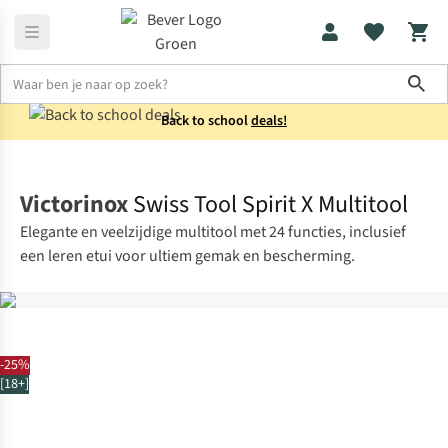
Sho
Back to school
deals!
Messen & multitools
Multitools
Victorinox
Swiss Tool Spirit X Multitool
Elegante en veelzijdige multitool met 24 functies, inclusief
een leren etui voor ultiem gemak en bescherming.
-25%
[18+]