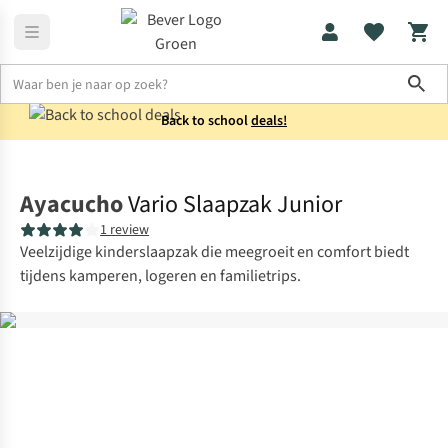
Sho
Back to school
deals!
Slapen
Slaapzakken
Ayacucho
Vario Slaapzak Junior
1 review
Veelzijdige kinderslaapzak die meegroeit en comfort biedt
tijdens kamperen, logeren en familietrips.