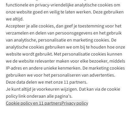
functionele en privacy-vriendelijke analytische cookies om
onze website goed en veilig te laten werken. Deze gebruiken
Direct advies van een Buitenexpert
we altijd.
Accepteer je alle cookies, dan geef je toestemming voor het
+31 (0)85 888 50 88
verzamelen en delen van persoonsgegevens en het gebruik
+31 6 12 28 49 80
van analytische, personalisatie en marketing cookies. De
analytische cookies gebruiken we om bij te houden hoe onze
Contactformulier
website wordt gebruikt. Met personalisatie cookies kunnen
we de website relevanter maken voor elke bezoeker, middels
IP-adres en andere unieke kenmerken. De marketing cookies
Algeme
gebruiken we voor het personaliseren van advertenties.
voorwa
Deze data delen we met onze 11 partners.
|
Je kunt altijd je voorkeuren wijzigen. Dat kan via de cookie
Priva
policy link onderaan alle pagina's.
polic
Cookie policy en 11 partners
Privacy policy
|
Cook
polic
|