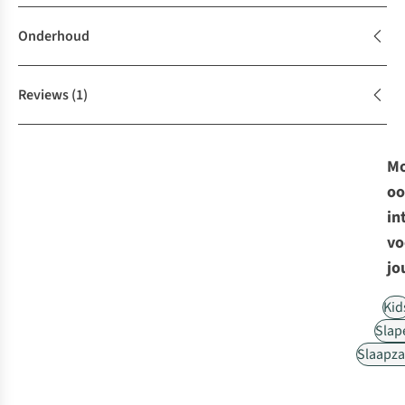
Onderhoud
Reviews
(1)
Mo
oo
in
vo
jo
Kid
Slap
Slaapz