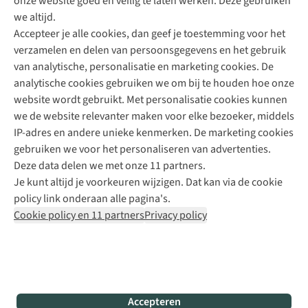
onze website goed en veilig te laten werken. Deze gebruiken
Direct advies van een Buitenexpert
we altijd.
Accepteer je alle cookies, dan geef je toestemming voor het
+31 (0)85 888 50 88
verzamelen en delen van persoonsgegevens en het gebruik
+31 6 12 28 49 80
van analytische, personalisatie en marketing cookies. De
analytische cookies gebruiken we om bij te houden hoe onze
Contactformulier
website wordt gebruikt. Met personalisatie cookies kunnen
we de website relevanter maken voor elke bezoeker, middels
IP-adres en andere unieke kenmerken. De marketing cookies
Algeme
gebruiken we voor het personaliseren van advertenties.
voorwa
Deze data delen we met onze 11 partners.
|
Je kunt altijd je voorkeuren wijzigen. Dat kan via de cookie
Priva
policy link onderaan alle pagina's.
polic
Cookie policy en 11 partners
Privacy policy
|
Cook
polic
|
© 202
Accepteren
Bever