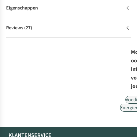
Eigenschappen
Reviews
(27)
Mo
oo
in
vo
jo
Voed
Energie
KLANTENSERVICE