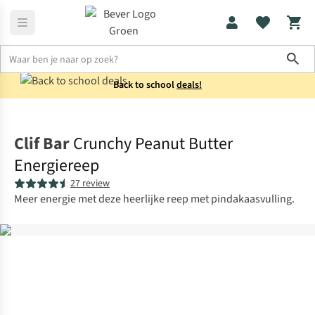
Sho
Back to school
deals!
Voeding
Energierepen
Clif Bar
Crunchy Peanut Butter
Energiereep
27 review
Meer energie met deze heerlijke reep met pindakaasvulling.