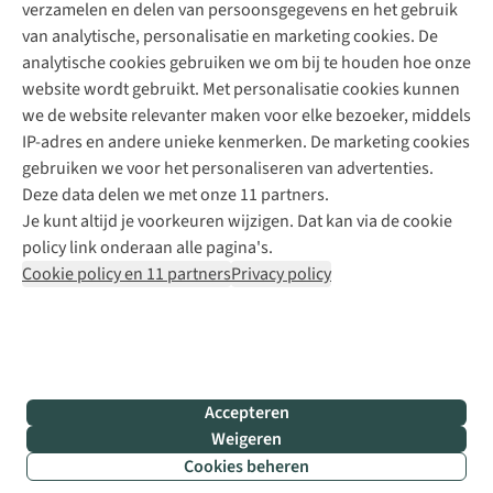
verzamelen en delen van persoonsgegevens en het gebruik
+31 6 12 28 49 80
van analytische, personalisatie en marketing cookies. De
analytische cookies gebruiken we om bij te houden hoe onze
Contactformulier
website wordt gebruikt. Met personalisatie cookies kunnen
we de website relevanter maken voor elke bezoeker, middels
IP-adres en andere unieke kenmerken. De marketing cookies
Algeme
gebruiken we voor het personaliseren van advertenties.
voorwa
Deze data delen we met onze 11 partners.
|
Je kunt altijd je voorkeuren wijzigen. Dat kan via de cookie
Priva
policy link onderaan alle pagina's.
polic
Cookie policy en 11 partners
Privacy policy
|
Cook
polic
|
© 202
Accepteren
Bever
Weigeren
B.V. Al
Cookies beheren
rights