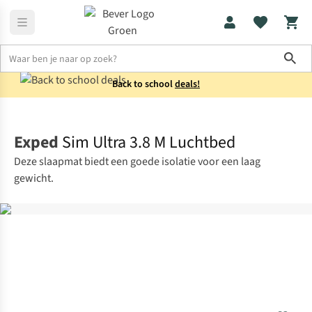
Sho
Back to school
deals!
Slaapmatten
Lichtgewicht slaapmatten
Exped
Sim Ultra 3.8 M Luchtbed
Deze slaapmat biedt een goede isolatie voor een laag
gewicht.