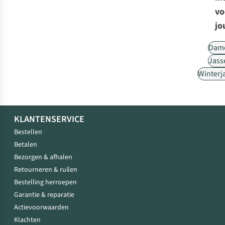
vo
jo
Dam
Jass
Winterj
KLANTENSERVICE
Bestellen
Betalen
Bezorgen & afhalen
Retourneren & ruilen
Bestelling herroepen
Garantie & reparatie
Actievoorwaarden
Klachten