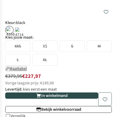
Kleur
:
black
%
Kies jouw maat:
XXS
XS
S
M
L
XL
Maattabel
€379,95
€227,97
Vorige laagste prijs: €189,98
Levertijd:
kies eerst een maat
In winkelmand
Bekijk winkelvoorraad
Vergelijk