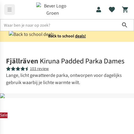
Sho
Back to school
deals!
Jassen
Winterjassen
Fjällräven
Kiruna Padded Parka Dames
103 review
Lange, licht gewatteerde parka, ontworpen voor dagelijks
gebruik waarbij je lichte warmte wilt.
Sale