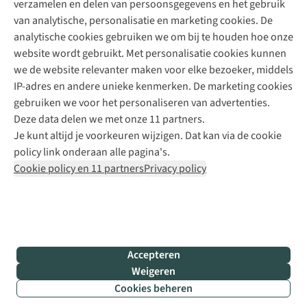
verzamelen en delen van persoonsgegevens en het gebruik
+31 6 12 28 49 80
van analytische, personalisatie en marketing cookies. De
analytische cookies gebruiken we om bij te houden hoe onze
Contactformulier
website wordt gebruikt. Met personalisatie cookies kunnen
we de website relevanter maken voor elke bezoeker, middels
IP-adres en andere unieke kenmerken. De marketing cookies
Algeme
gebruiken we voor het personaliseren van advertenties.
voorwa
Deze data delen we met onze 11 partners.
|
Je kunt altijd je voorkeuren wijzigen. Dat kan via de cookie
Priva
policy link onderaan alle pagina's.
polic
Cookie policy en 11 partners
Privacy policy
|
Cook
polic
|
© 202
Accepteren
Bever
Weigeren
B.V. Al
Cookies beheren
rights
reser