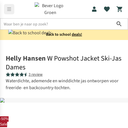
Sho
Back to school
deals!
Jassen
Winterjassen
Helly Hansen
W Powshot Jacket Ski-Jas
Dames
3 review
Waterdichte, ademende en winddichte jas ontworpen voor
freeride- en backcountry-tochten.
-50%
Sale