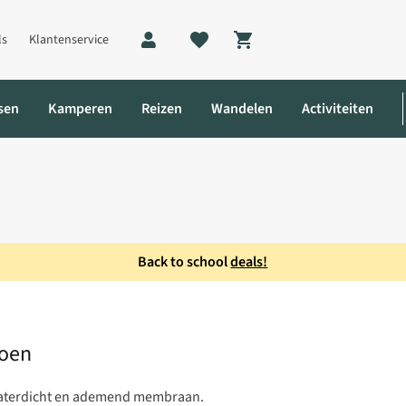
ls
Klantenservice
Shopping cart
sen
Kamperen
Reizen
Wandelen
Activiteiten
Back to school
deals!
II Mid Gore-Tex Wandelschoen
hoen
 waterdicht en ademend membraan.