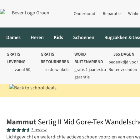
Onderhoud
Reparatie
Winke
Dames
Heren
Kids
Schoenen
Rugzakken & tas
GRATIS
GRATIS
WORD
365 DAGEN
LEVERING
RETOURNEREN
BUITENVRIEND
bedenktijd voor
vanaf 50,-
in de winkels
gratis 1 jaar extra
Buitenvrienden
garantie
Home
Heren
Schoenen
Halfhoge wandelschoenen
Sertig 
Mammut
Sertig II Mid Gore-Tex Wandelsc
3 review
Lichtgewicht en waterdichte actieve schoen voorzien van een