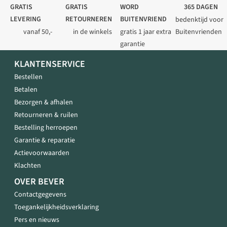
van
GRATIS
GRATIS
WORD
365 DAGEN
goede
LEVERING
RETOURNEREN
BUITENVRIEND
bedenktijd voor
wandelschoenen
vanaf 50,-
in de winkels
gratis 1 jaar extra
Buitenvrienden
voor
garantie
jouw
wandelingen!
KLANTENSERVICE
Bestellen
Betalen
Bezorgen & afhalen
Retourneren & ruilen
Bestelling herroepen
Garantie & reparatie
Actievoorwaarden
Klachten
OVER BEVER
Contactgegevens
Toegankelijkheidsverklaring
Pers en nieuws