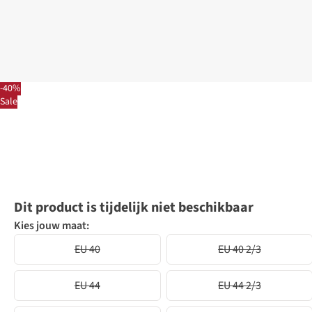
-40%
Sale
Dit product is tijdelijk niet beschikbaar
Kies jouw maat:
EU 40
EU 40 2/3
EU 44
EU 44 2/3