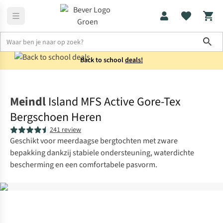
Sho
Back to school
deals!
Schoenen
Bergschoenen
Meindl
Island MFS Active Gore-Tex
Bergschoen Heren
241 review
Geschikt voor meerdaagse bergtochten met zware
bepakking dankzij stabiele ondersteuning, waterdichte
bescherming en een comfortabele pasvorm.