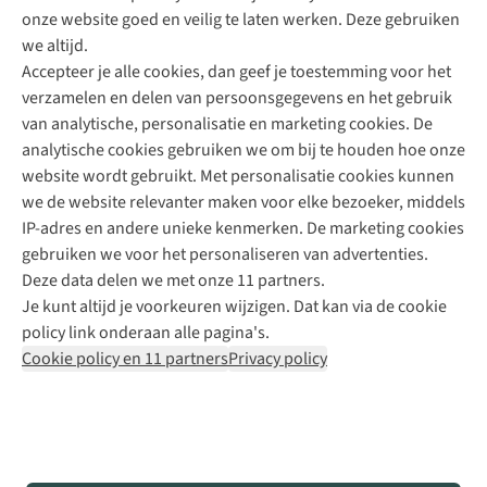
onze website goed en veilig te laten werken. Deze gebruiken
Direct advies van een Buitenexpert
we altijd.
Accepteer je alle cookies, dan geef je toestemming voor het
+31 (0)85 888 50 88
verzamelen en delen van persoonsgegevens en het gebruik
+31 6 12 28 49 80
van analytische, personalisatie en marketing cookies. De
analytische cookies gebruiken we om bij te houden hoe onze
Contactformulier
website wordt gebruikt. Met personalisatie cookies kunnen
we de website relevanter maken voor elke bezoeker, middels
IP-adres en andere unieke kenmerken. De marketing cookies
Algeme
gebruiken we voor het personaliseren van advertenties.
voorwa
Deze data delen we met onze 11 partners.
|
Je kunt altijd je voorkeuren wijzigen. Dat kan via de cookie
Priva
policy link onderaan alle pagina's.
polic
Cookie policy en 11 partners
Privacy policy
|
Cook
polic
|
© 202