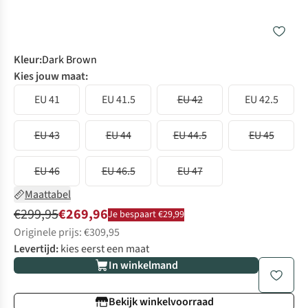
Kleur
:
Dark Brown
Kies jouw maat:
EU 41
EU 41.5
EU 42
EU 42.5
EU 43
EU 44
EU 44.5
EU 45
EU 46
EU 46.5
EU 47
Maattabel
€299,95
€269,96
Je bespaart €29,99
Originele prijs: €309,95
Levertijd:
kies eerst een maat
In winkelmand
Bekijk winkelvoorraad