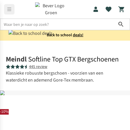
Sho
Back to school
deals!
Schoenen
Bergschoenen
Meindl
Softline Top GTX Bergschoenen
445 review
Klassieke robuuste bergschoen - voorzien van een
waterdicht en ademend Gore-Tex membraan.
-10%