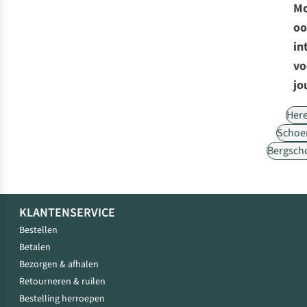
Mo
oo
in
vo
jo
Her
Schoe
Bergsch
KLANTENSERVICE
Bestellen
Betalen
Bezorgen & afhalen
Retourneren & ruilen
Bestelling herroepen