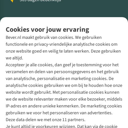
Volg ons voor meer Buiten
Cookies voor jouw ervaring
Bever.nl maakt gebruik van cookies. We gebruiken
functionele en privacy-vriendelijke analytische cookies om
onze website goed en veilig te laten werken. Deze gebruiken
Direct advies van een Buitenexpert
we altijd.
Accepteer je alle cookies, dan geef je toestemming voor het
+31 (0)85 888 50 88
verzamelen en delen van persoonsgegevens en het gebruik
+31 6 12 28 49 80
van analytische, personalisatie en marketing cookies. De
analytische cookies gebruiken we om bij te houden hoe onze
Contactformulier
website wordt gebruikt. Met personalisatie cookies kunnen
we de website relevanter maken voor elke bezoeker, middels
IP-adres en andere unieke kenmerken. De marketing cookies
Algeme
gebruiken we voor het personaliseren van advertenties.
voorwa
Deze data delen we met onze 11 partners.
|
Je kunt altijd je voorkeuren wijzigen. Dat kan via de cookie