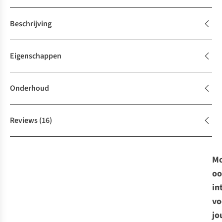
Beschrijving
Eigenschappen
Onderhoud
Reviews
(16)
Mo
oo
in
vo
jo