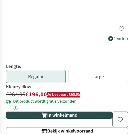
1 video
Lengte:
Regular
Large
Kleur
:
yellow
€264,95
€196,00
Je bespaart €68,95
Dit product wordt gratis verzonden
In winkelmand
Bekijk winkelvoorraad