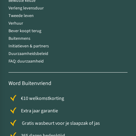
Bewuste keuze
Verleng levensduur
Tweede leven
Verhuur
Bever koopt terug
Buitenmens
Initiatieven & partners
Duurzaamheidsbeleid
FAQ: duurzaamheid
Word Buitenvriend
€10 welkomstkorting
Extra jaar garantie
Gratis wasbeurt voor je slaapzak of jas
365 dagen bedenktijd