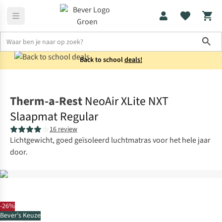
Sho
Back to school
deals!
Slaapmatten
Lichtgewicht slaapmatten
Therm-a-Rest
NeoAir XLite NXT
Slaapmat Regular
16 review
Lichtgewicht, goed geïsoleerd luchtmatras voor het hele jaar
door.
-26%
Bever's Keuze