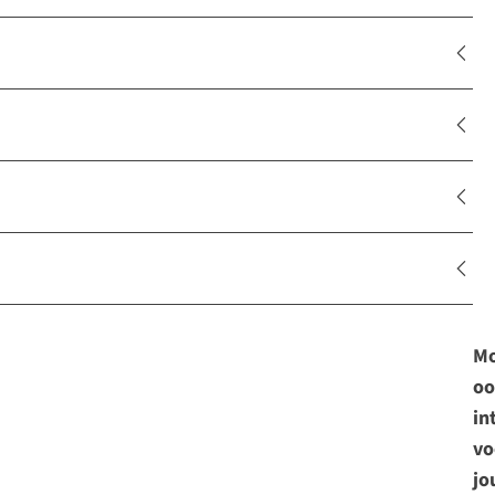
Mo
oo
in
vo
jo