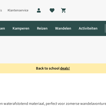
ls
Klantenservice
Shopping cart
sen
Kamperen
Reizen
Wandelen
Activiteiten
Back to school
deals!
waterafstotend materiaal, perfect voor zomerse wandelavontur