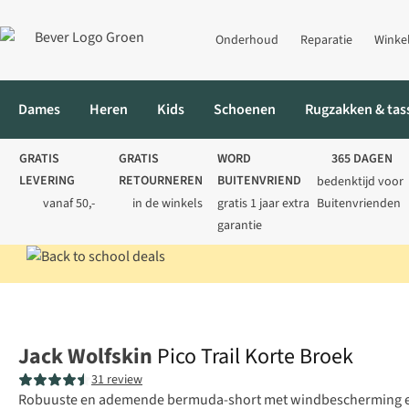
Onderhoud
Reparatie
Winke
Dames
Heren
Kids
Schoenen
Rugzakken & tas
GRATIS
GRATIS
WORD
365 DAGEN
LEVERING
RETOURNEREN
BUITENVRIEND
bedenktijd voor
vanaf 50,-
in de winkels
gratis 1 jaar extra
Buitenvrienden
garantie
Home
Heren
Broeken
Korte broeken
Pico Trail Korte Broek
Jack Wolfskin
Pico Trail Korte Broek
31 review
Robuuste en ademende bermuda-short met windbescherming en 