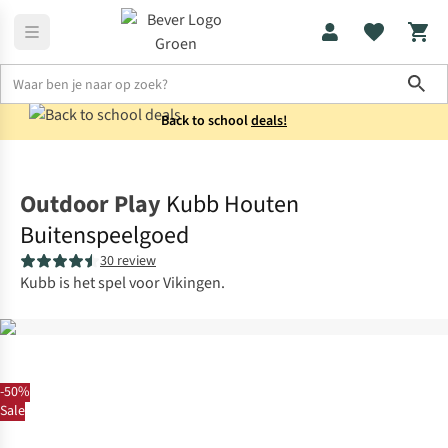
Sho
Back to school
deals!
Kids
Speelgoed
Outdoor Play
Kubb Houten
Buitenspeelgoed
30 review
Kubb is het spel voor Vikingen.
-50%
Sale