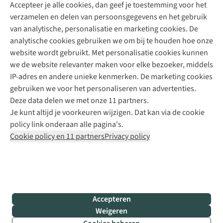
Accepteer je alle cookies, dan geef je toestemming voor het
+31 (0)85 888 50 88
verzamelen en delen van persoonsgegevens en het gebruik
+31 6 12 28 49 80
van analytische, personalisatie en marketing cookies. De
analytische cookies gebruiken we om bij te houden hoe onze
Contactformulier
website wordt gebruikt. Met personalisatie cookies kunnen
we de website relevanter maken voor elke bezoeker, middels
IP-adres en andere unieke kenmerken. De marketing cookies
Algeme
gebruiken we voor het personaliseren van advertenties.
voorwa
Deze data delen we met onze 11 partners.
|
Je kunt altijd je voorkeuren wijzigen. Dat kan via de cookie
Priva
policy link onderaan alle pagina's.
polic
Cookie policy en 11 partners
Privacy policy
|
Cook
polic
|
© 202
Accepteren
Bever
Weigeren
B.V. Al