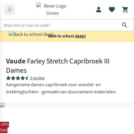
Sho
Back to school
deals!
Broeken
Capri's
Vaude
Farley Stretch Capribroek III
Dames
3 review
Aangename dames capribroek voor wandel- en
trekkingtochten - gemaakt van duurzamere materialen.
-20%
Sale