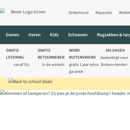
Onderhoud
Reparatie
Winke
Dames
Heren
Kids
Schoenen
Rugzakken & tas
GRATIS
GRATIS
WORD
365 DAGEN
LEVERING
RETOURNEREN
BUITENVRIEND
bedenktijd voor
vanaf 50,-
in de winkels
gratis 1 jaar extra
Buitenvrienden
garantie