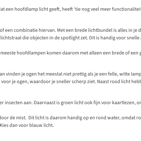
t een hoofdlamp licht geeft, heeft ‘tie nog veel meer functionaliteit
 of een combinatie hiervan. Met een brede lichtbundel is alles in je 
 lichtstraal die objecten in de spotlight zet. Dit is handig voor snel
De meeste hoofdlampen komen daarom met alleen een brede of een ge
n, dan vinden je ogen het meestal niet prettig als je een felle, wit
er voor je ogen, waardoor je sneller scherp ziet. Naast rood licht
er insecten aan. Daarnaast is groen licht ook fijn voor kaartlezen, 
d door de mist. Dit licht is daarom handig op en rond water, omdat 
 Kies dan voor blauw licht.