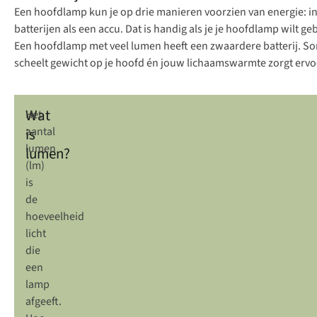
Een hoofdlamp kun je op drie manieren voorzien van energie: 
batterijen als een accu. Dat is handig als je je hoofdlamp wilt ge
Een hoofdlamp met veel lumen heeft een zwaardere batterij. So
scheelt gewicht op je hoofd én jouw lichaamswarmte zorgt ervoo
Wat
Het
is
aantal
lumen
lumen?
(lm)
is
de
hoeveelheid
licht
die
een
lamp
afgeeft.