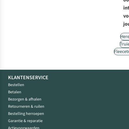
in
vo
jo
Her
Trui
Fleecet
KLANTENSERVICE
Bestellen
Betalen
Bezorgen & afhalen
Retourneren & ruilen
Bestelling herroepen
Garantie & reparatie
Actievoorwaarden