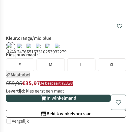
Kleur
:
orange/mid blue
%
%
%
Kies jouw maat:
S
M
L
XL
Maattabel
€59,95
€35,97
Je bespaart €23,98
Levertijd:
kies eerst een maat
In winkelmand
Bekijk winkelvoorraad
Vergelijk