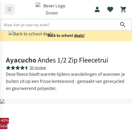
Sho
Back to school
deals!
Truien
Fleecetruien
Ayacucho
Andes 1/2 Zip Fleecetrui
30 review
Deze fleece biedt warmte tijdens wandelingen of wanneer je
buiten zit op een frisse lenteavond - gemaakt van gerecycled
en geurwerend polyester.
-40%
Sale