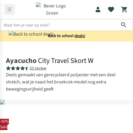
Sho
Back to school
deals!
Jurken & rokken
Rokken
Ayacucho
City Travel Skort W
53 review
Deels gemaakt van gerecycleerd polyester met een deel
stretch, wat je naast het broekrok-model nog extra
bewegingsvrijheid geeft
-50%
Sale