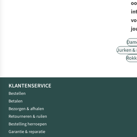
oo
in
vo
jo
Dam
Jurken &
Rokk
KLANTENSERVICE
Bestellen
Betalen
Bezorgen & afhalen
Retourneren & ruilen
Bestelling herroepen
Garantie & reparatie