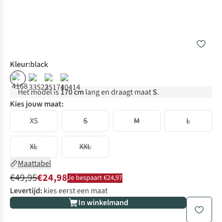
Kleur
:
black
%
%
Het model is
170 cm
lang en draagt maat
S
.
Kies jouw maat:
XS
S
M
L
XL
XXL
Maattabel
€49,95
€24,98
Je bespaart €24,97
Levertijd:
kies eerst een maat
In winkelmand