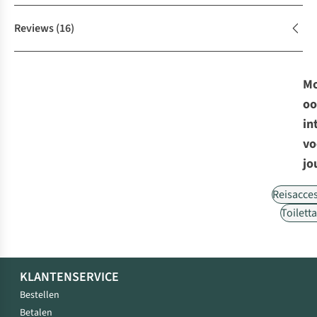
Reviews
(16)
Mo
oo
in
vo
jo
Reisacce
Toilett
KLANTENSERVICE
Bestellen
Betalen