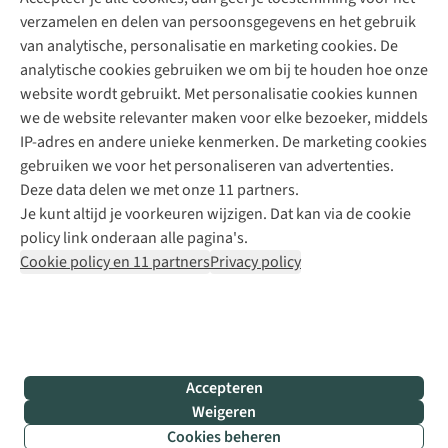
+31 (0)85 888 50 88
verzamelen en delen van persoonsgegevens en het gebruik
+31 6 12 28 49 80
van analytische, personalisatie en marketing cookies. De
analytische cookies gebruiken we om bij te houden hoe onze
Contactformulier
website wordt gebruikt. Met personalisatie cookies kunnen
we de website relevanter maken voor elke bezoeker, middels
IP-adres en andere unieke kenmerken. De marketing cookies
Algeme
gebruiken we voor het personaliseren van advertenties.
voorwa
Deze data delen we met onze 11 partners.
|
Je kunt altijd je voorkeuren wijzigen. Dat kan via de cookie
Priva
policy link onderaan alle pagina's.
polic
Cookie policy en 11 partners
Privacy policy
|
Cook
polic
|
© 202
Accepteren
Bever
Weigeren
B.V. Al
Cookies beheren
rights