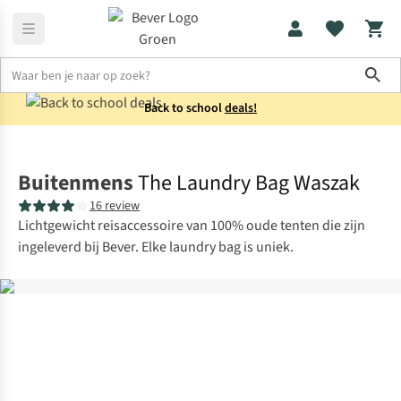
Sho
Back to school
deals!
Reisaccessoires
Toilettassen
Buitenmens
The Laundry Bag Waszak
16 review
Lichtgewicht reisaccessoire van 100% oude tenten die zijn
ingeleverd bij Bever. Elke laundry bag is uniek.