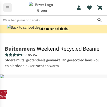
Sho
Back to school
deals!
Accessoires
Mutsen
Buitenmens
Weekend Recycled Beanie
38 review
Stoere muts, grotendeels gemaakt van gerecycled lamswol
en hierdoor lekker zacht en warm.
-70%
Sale