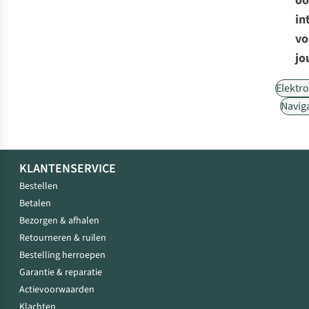
oo
in
vo
jo
Elektr
Navig
KLANTENSERVICE
Bestellen
Betalen
Bezorgen & afhalen
Retourneren & ruilen
Bestelling herroepen
Garantie & reparatie
Actievoorwaarden
Klachten