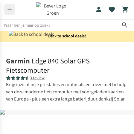
Sho
Back to school
deals!
Elektronica
Navigatie
Garmin
Edge 840 Solar GPS
Fietscomputer
3 review
Krijg inzicht in je prestaties en optimaliseer deze met behulp
van deze moderne fietscomputer met voorgeladen kaarten
van Europa - plus een extra lange batterijduur dankzij Solar