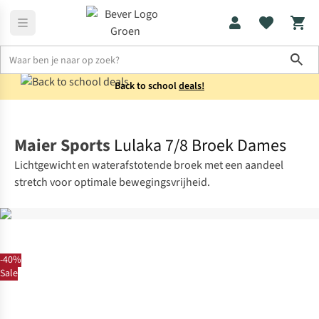
Sho
Back to school
deals!
Broeken
Capri's
Maier Sports
Lulaka 7/8 Broek Dames
Lichtgewicht en waterafstotende broek met een aandeel
stretch voor optimale bewegingsvrijheid.
-40%
Sale