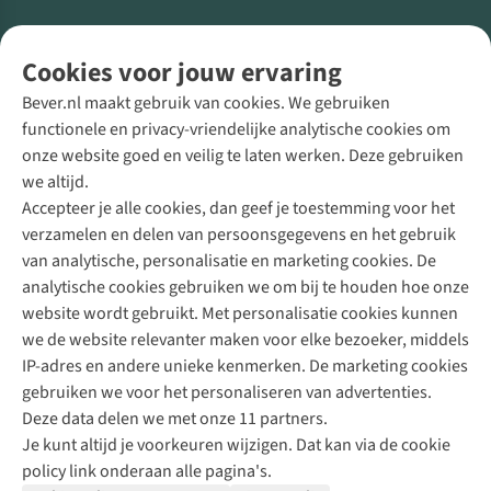
Volg ons voor meer Buiten
Cookies voor jouw ervaring
Bever.nl maakt gebruik van cookies. We gebruiken
functionele en privacy-vriendelijke analytische cookies om
onze website goed en veilig te laten werken. Deze gebruiken
Direct advies van een Buitenexpert
we altijd.
Accepteer je alle cookies, dan geef je toestemming voor het
+31 (0)85 888 50 88
verzamelen en delen van persoonsgegevens en het gebruik
+31 6 12 28 49 80
van analytische, personalisatie en marketing cookies. De
analytische cookies gebruiken we om bij te houden hoe onze
Contactformulier
website wordt gebruikt. Met personalisatie cookies kunnen
we de website relevanter maken voor elke bezoeker, middels
IP-adres en andere unieke kenmerken. De marketing cookies
Algeme
gebruiken we voor het personaliseren van advertenties.
voorwa
Deze data delen we met onze 11 partners.
|
Je kunt altijd je voorkeuren wijzigen. Dat kan via de cookie
Priva
policy link onderaan alle pagina's.
polic