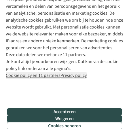
+31 (0)85 888 50 88
verzamelen en delen van persoonsgegevens en het gebruik
+31 6 12 28 49 80
van analytische, personalisatie en marketing cookies. De
analytische cookies gebruiken we om bij te houden hoe onze
Contactformulier
website wordt gebruikt. Met personalisatie cookies kunnen
we de website relevanter maken voor elke bezoeker, middels
IP-adres en andere unieke kenmerken. De marketing cookies
Algeme
gebruiken we voor het personaliseren van advertenties.
voorwa
Deze data delen we met onze 11 partners.
|
Je kunt altijd je voorkeuren wijzigen. Dat kan via de cookie
Priva
policy link onderaan alle pagina's.
polic
Cookie policy en 11 partners
Privacy policy
|
Cook
polic
|
© 202
Accepteren
Bever
Weigeren
B.V. Al
Cookies beheren
rights