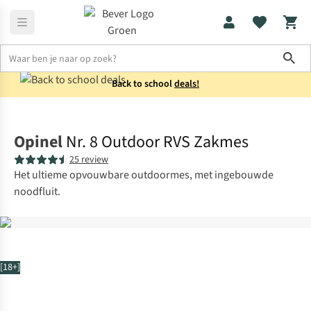
Sho
Back to school
deals!
Messen & multitools
Zakmessen
Opinel
Nr. 8 Outdoor RVS Zakmes
25 review
Het ultieme opvouwbare outdoormes, met ingebouwde
noodfluit.
[18+]