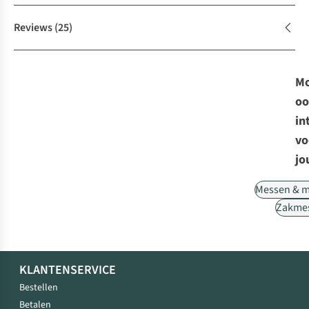
Reviews
(25)
Mo
oo
in
vo
jo
Messen & m
Zakme
KLANTENSERVICE
Bestellen
Betalen