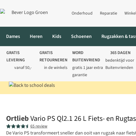
Onderhoud
Reparatie
Winke
Dames
Heren
Kids
Schoenen
Rugzakken & tas
GRATIS
GRATIS
WORD
365 DAGEN
LEVERING
RETOURNEREN
BUITENVRIEND
bedenktijd voor
vanaf 50,-
in de winkels
gratis 1 jaar extra
Buitenvrienden
garantie
Home
Fietsen
Fietstassen
Enkele fietstassen
Vario PS Ql2.1 
Ortlieb
Vario PS Ql2.1 26 L Fiets- en Rugtas
65 review
De Vario PS transformeert sneller dan ooit van rugzak naar fiets