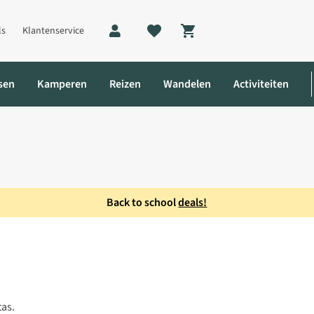
ls
Klantenservice
Shopping cart
sen
Kamperen
Reizen
Wandelen
Activiteiten
Back to school
deals!
26 L Fiets- en Rugtas
tas.