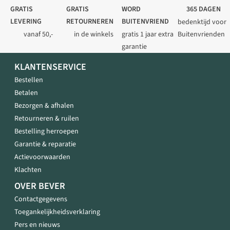
GRATIS
GRATIS
WORD
365 DAGEN
LEVERING
RETOURNEREN
BUITENVRIEND
bedenktijd voor
vanaf 50,-
in de winkels
gratis 1 jaar extra
Buitenvrienden
garantie
KLANTENSERVICE
Bestellen
Betalen
Bezorgen & afhalen
Retourneren & ruilen
Bestelling herroepen
Garantie & reparatie
Actievoorwaarden
Klachten
OVER BEVER
Contactgegevens
Toegankelijkheidsverklaring
Pers en nieuws