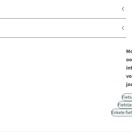
Mo
oo
in
vo
jo
Fiet
Fietst
Enkele fie