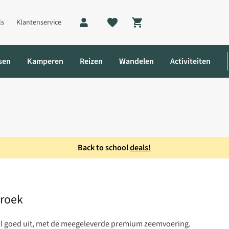
ls
Klantenservice
Shopping cart
sen
Kamperen
Reizen
Wandelen
Activiteiten
Back to school
deals!
ort met Liner Fietsbroek
broek
rail goed uit, met de meegeleverde premium zeemvoering.