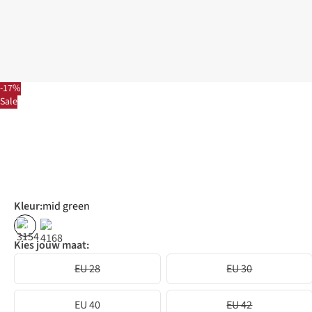
-17%
Sale
Kleur
:
mid green
%
%
Kies jouw maat:
EU 28
EU 30
EU 40
EU 42