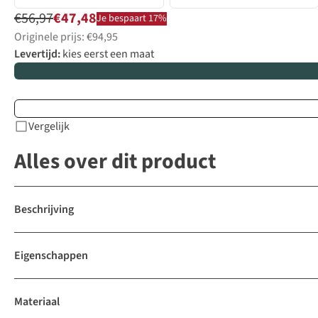
€56,97
€47,48
Je bespaart 17%
Originele prijs: €94,95
Levertijd:
kies eerst een maat
Vergelijk
Alles over dit product
Beschrijving
Eigenschappen
Materiaal