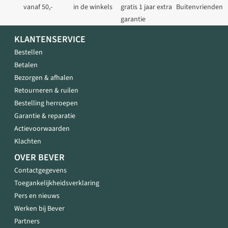
vanaf 50,-
in de winkels
gratis 1 jaar extra
Buitenvrienden
garantie
KLANTENSERVICE
Bestellen
Betalen
Bezorgen & afhalen
Retourneren & ruilen
Bestelling herroepen
Garantie & reparatie
Actievoorwaarden
Klachten
OVER BEVER
Contactgegevens
Toegankelijkheidsverklaring
Pers en nieuws
Werken bij Bever
Partners