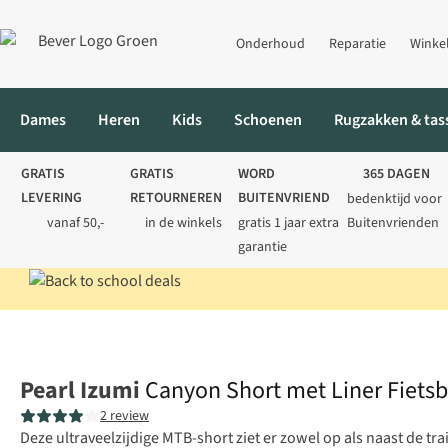
Onderhoud
Reparatie
Winke
Dames
Heren
Kids
Schoenen
Rugzakken & tas
GRATIS
GRATIS
WORD
365 DAGEN
LEVERING
RETOURNEREN
BUITENVRIEND
bedenktijd voor
vanaf 50,-
in de winkels
gratis 1 jaar extra
Buitenvrienden
garantie
Home
Heren
Fietskleding
Fietsbroeken met zeem
Canyon Sh
Pearl Izumi
Canyon Short met Liner Fiets
2 review
Deze ultraveelzijdige MTB-short ziet er zowel op als naast de t