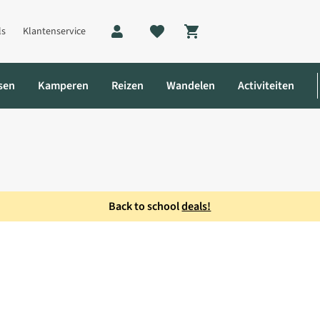
ls
Klantenservice
Shopping cart
sen
Kamperen
Reizen
Wandelen
Activiteiten
Back to school
deals!
annenset