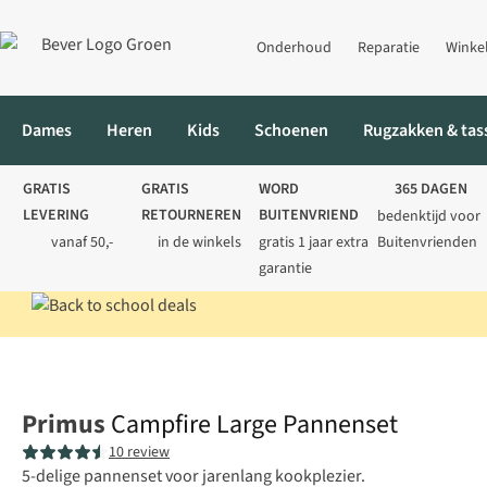
Onderhoud
Reparatie
Winke
Dames
Heren
Kids
Schoenen
Rugzakken & tas
GRATIS
GRATIS
WORD
365 DAGEN
LEVERING
RETOURNEREN
BUITENVRIEND
bedenktijd voor
vanaf 50,-
in de winkels
gratis 1 jaar extra
Buitenvrienden
garantie
Home
Kamperen
Koken
Potten & pannen
Campfire Large P
Primus
Campfire Large Pannenset
10 review
5-delige pannenset voor jarenlang kookplezier.