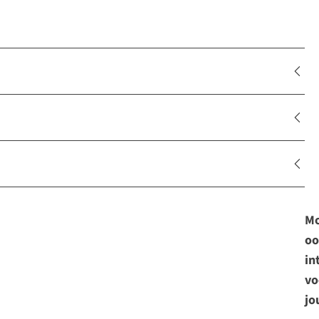
Mo
oo
in
vo
jo