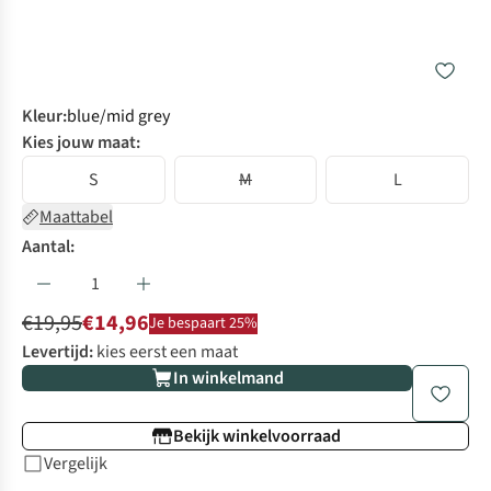
Kleur
:
blue/mid grey
Kies jouw maat:
S
M
L
Maattabel
Aantal:
€19,95
€14,96
Je bespaart 25%
Levertijd:
kies eerst een maat
In winkelmand
Bekijk winkelvoorraad
Vergelijk