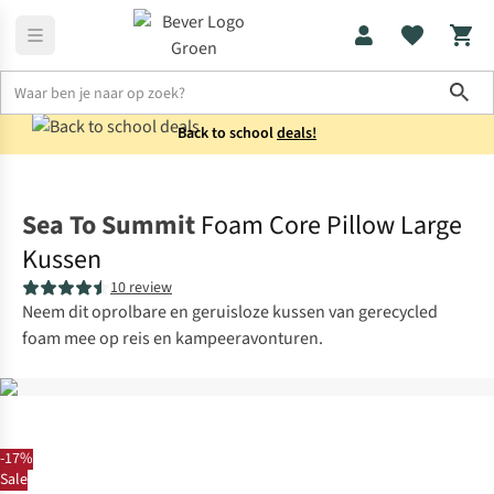
Sho
Back to school
deals!
Reisaccessoires
Reiskussens
Sea To Summit
Foam Core Pillow Large
Kussen
10 review
Neem dit oprolbare en geruisloze kussen van gerecycled
foam mee op reis en kampeeravonturen.
-17%
Sale