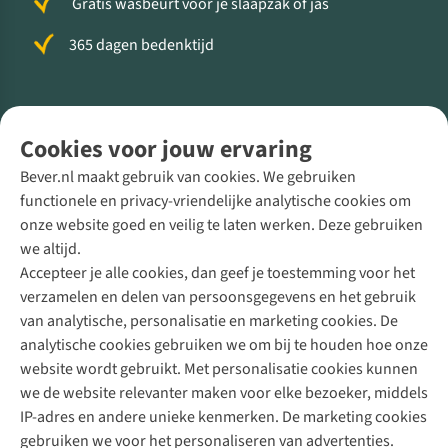
Gratis wasbeurt voor je slaapzak of jas
365 dagen bedenktijd
Volg ons voor meer Buiten
Cookies voor jouw ervaring
Bever.nl maakt gebruik van cookies. We gebruiken
functionele en privacy-vriendelijke analytische cookies om
onze website goed en veilig te laten werken. Deze gebruiken
Direct advies van een Buitenexpert
we altijd.
Accepteer je alle cookies, dan geef je toestemming voor het
+31 (0)85 888 50 88
verzamelen en delen van persoonsgegevens en het gebruik
+31 6 12 28 49 80
van analytische, personalisatie en marketing cookies. De
analytische cookies gebruiken we om bij te houden hoe onze
Contactformulier
website wordt gebruikt. Met personalisatie cookies kunnen
we de website relevanter maken voor elke bezoeker, middels
IP-adres en andere unieke kenmerken. De marketing cookies
Algeme
gebruiken we voor het personaliseren van advertenties.