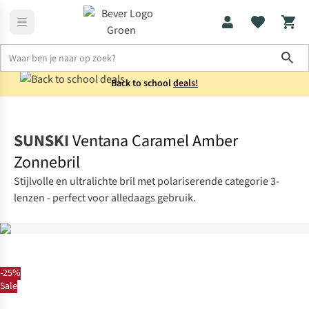
Sho
Back to school
deals!
Accessoires
Zonnebrillen
SUNSKI
Ventana Caramel Amber
Zonnebril
Stijlvolle en ultralichte bril met polariserende categorie 3-
lenzen - perfect voor alledaags gebruik.
-25%
Sale