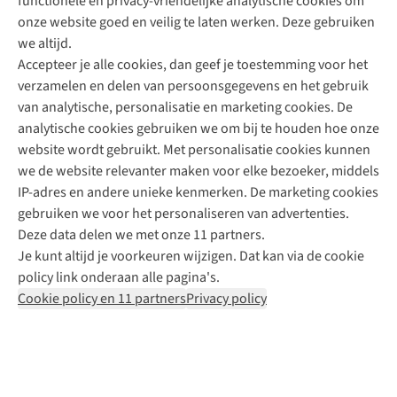
functionele en privacy-vriendelijke analytische cookies om
onze website goed en veilig te laten werken. Deze gebruiken
Direct advies van een Buitenexpert
we altijd.
Accepteer je alle cookies, dan geef je toestemming voor het
+31 (0)85 888 50 88
verzamelen en delen van persoonsgegevens en het gebruik
+31 6 12 28 49 80
van analytische, personalisatie en marketing cookies. De
analytische cookies gebruiken we om bij te houden hoe onze
Contactformulier
website wordt gebruikt. Met personalisatie cookies kunnen
we de website relevanter maken voor elke bezoeker, middels
IP-adres en andere unieke kenmerken. De marketing cookies
Algeme
gebruiken we voor het personaliseren van advertenties.
voorwa
Deze data delen we met onze 11 partners.
|
Je kunt altijd je voorkeuren wijzigen. Dat kan via de cookie
Priva
policy link onderaan alle pagina's.
polic
Cookie policy en 11 partners
Privacy policy
|
Cook
polic
|
© 202