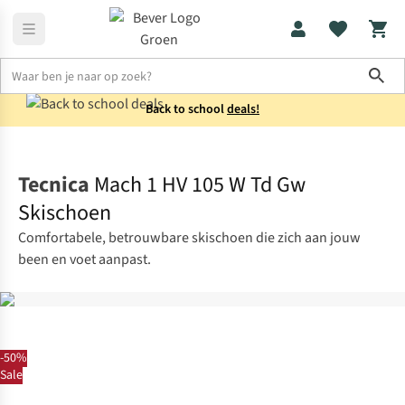
Sho
Back to school
deals!
Heren
Collectie
Tecnica
Mach 1 HV 105 W Td Gw
Skischoen
Comfortabele, betrouwbare skischoen die zich aan jouw
been en voet aanpast.
-50%
Sale