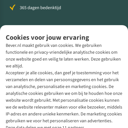
365 dagen bedenktijd
Volg ons voor meer Buiten
Cookies voor jouw ervaring
Bever.nl maakt gebruik van cookies. We gebruiken
functionele en privacy-vriendelijke analytische cookies om
onze website goed en veilig te laten werken. Deze gebruiken
Direct advies van een Buitenexpert
we altijd.
Accepteer je alle cookies, dan geef je toestemming voor het
+31 (0)85 888 50 88
verzamelen en delen van persoonsgegevens en het gebruik
+31 6 12 28 49 80
van analytische, personalisatie en marketing cookies. De
analytische cookies gebruiken we om bij te houden hoe onze
Contactformulier
website wordt gebruikt. Met personalisatie cookies kunnen
we de website relevanter maken voor elke bezoeker, middels
IP-adres en andere unieke kenmerken. De marketing cookies
Algeme
gebruiken we voor het personaliseren van advertenties.
voorwa
Deze data delen we met onze 11 partners.