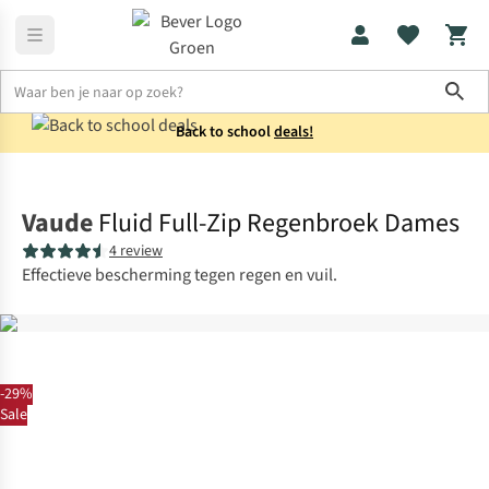
Sho
Back to school
deals!
Fietskleding
Waterdichte fietsbroeken
Vaude
Fluid Full-Zip Regenbroek Dames
4 review
Effectieve bescherming tegen regen en vuil.
-29%
Sale