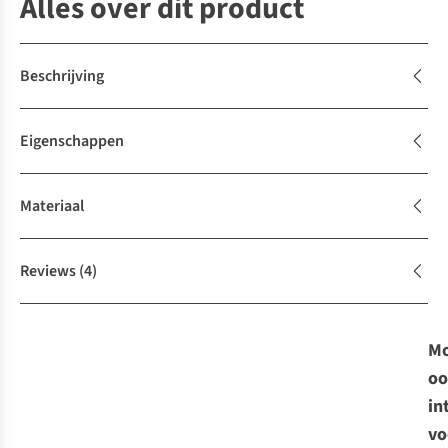
Alles over dit product
Beschrijving
Eigenschappen
Materiaal
Reviews
(4)
Mo
oo
in
vo