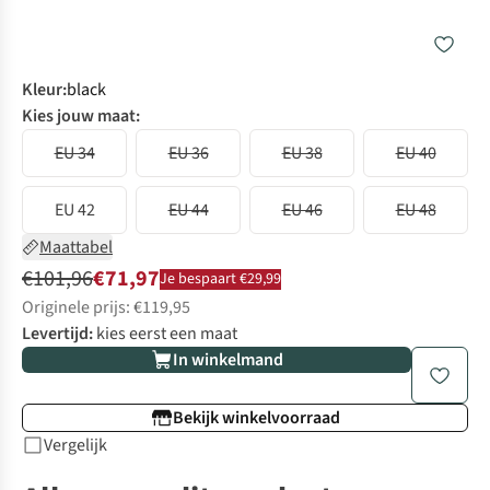
Kleur
:
black
Kies jouw maat:
EU 34
EU 36
EU 38
EU 40
EU 42
EU 44
EU 46
EU 48
Maattabel
€101,96
€71,97
Je bespaart €29,99
Originele prijs: €119,95
Levertijd:
kies eerst een maat
In winkelmand
Bekijk winkelvoorraad
Vergelijk