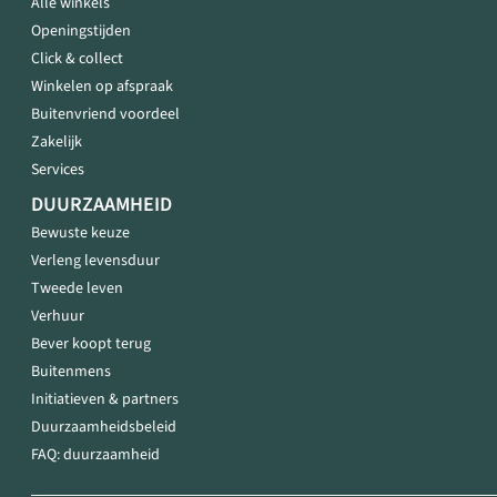
Alle winkels
Openingstijden
Click & collect
Winkelen op afspraak
Buitenvriend voordeel
Zakelijk
Services
DUURZAAMHEID
Bewuste keuze
Verleng levensduur
Tweede leven
Verhuur
Bever koopt terug
Buitenmens
Initiatieven & partners
Duurzaamheidsbeleid
FAQ: duurzaamheid