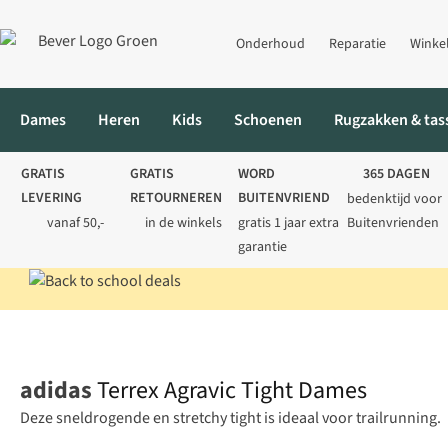
Onderhoud
Reparatie
Winke
Dames
Heren
Kids
Schoenen
Rugzakken & tas
GRATIS
GRATIS
WORD
365 DAGEN
LEVERING
RETOURNEREN
BUITENVRIEND
bedenktijd voor
vanaf 50,-
in de winkels
gratis 1 jaar extra
Buitenvrienden
garantie
Home
Dames
Sportkleding
Sportleggings
Terrex Agravic T
adidas
Terrex Agravic Tight Dames
Deze sneldrogende en stretchy tight is ideaal voor trailrunning.