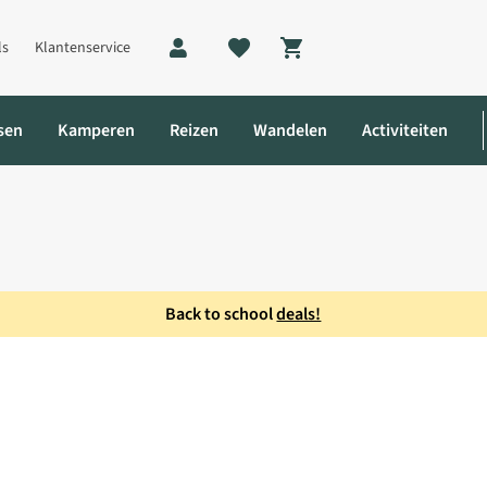
ls
Klantenservice
Shopping cart
sen
Kamperen
Reizen
Wandelen
Activiteiten
Back to school
deals!
ight Dames