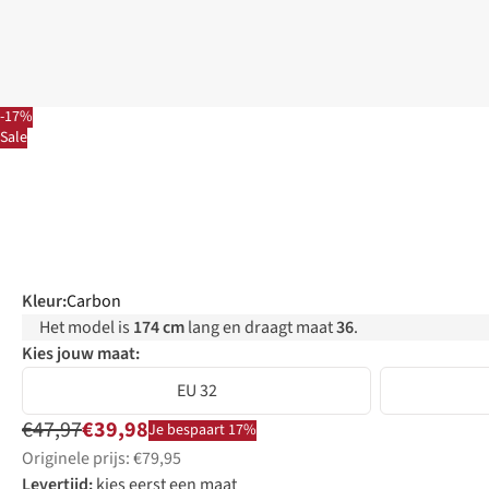
-17%
Sale
Kleur
:
Carbon
Het model is
174 cm
lang en draagt maat
36
.
Kies jouw maat:
EU 32
€47,97
€39,98
Je bespaart 17%
Originele prijs: €79,95
Levertijd:
kies eerst een maat