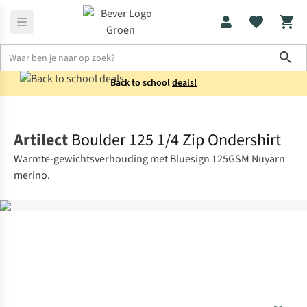
Sho
Back to school
deals!
Thermokleding
Thermoshirts
Artilect
Boulder 125 1/4 Zip Ondershirt
Warmte-gewichtsverhouding met Bluesign 125GSM Nuyarn
merino.