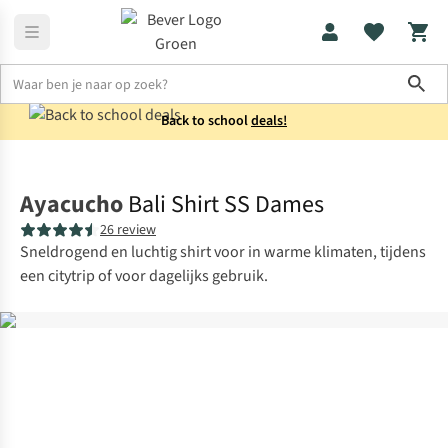
Sho
Back to school
deals!
Shirts
Blouses
Ayacucho
Bali Shirt SS Dames
26 review
Sneldrogend en luchtig shirt voor in warme klimaten, tijdens
een citytrip of voor dagelijks gebruik.