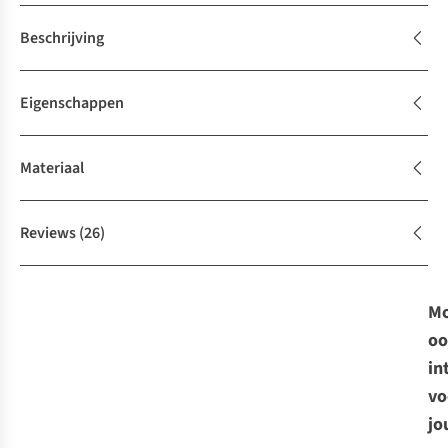
Beschrijving
Eigenschappen
Materiaal
Reviews
(26)
Mo
oo
in
vo
jo