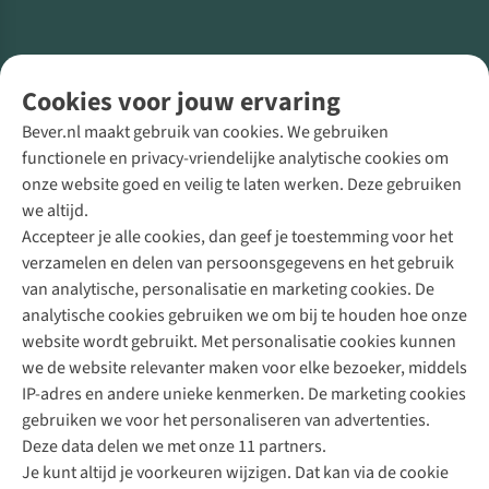
Volg ons voor meer Buiten
Cookies voor jouw ervaring
Bever.nl maakt gebruik van cookies. We gebruiken
functionele en privacy-vriendelijke analytische cookies om
onze website goed en veilig te laten werken. Deze gebruiken
Direct advies van een Buitenexpert
we altijd.
Accepteer je alle cookies, dan geef je toestemming voor het
+31 (0)85 888 50 88
verzamelen en delen van persoonsgegevens en het gebruik
+31 6 12 28 49 80
van analytische, personalisatie en marketing cookies. De
analytische cookies gebruiken we om bij te houden hoe onze
Contactformulier
website wordt gebruikt. Met personalisatie cookies kunnen
we de website relevanter maken voor elke bezoeker, middels
IP-adres en andere unieke kenmerken. De marketing cookies
Algeme
gebruiken we voor het personaliseren van advertenties.
voorwa
Deze data delen we met onze 11 partners.
|
Je kunt altijd je voorkeuren wijzigen. Dat kan via de cookie