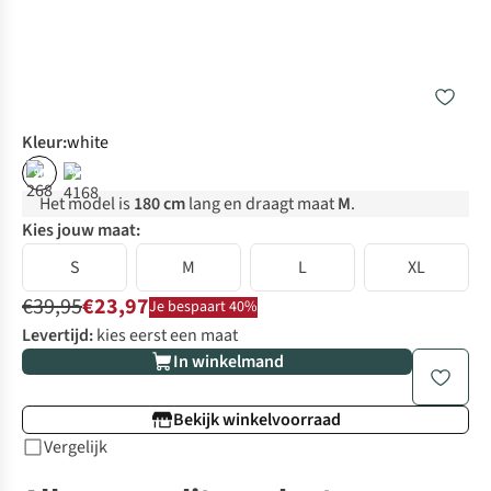
Kleur
:
white
%
%
Het model is
180 cm
lang en draagt maat
M
.
Kies jouw maat:
S
M
L
XL
€39,95
€23,97
Je bespaart 40%
Levertijd:
kies eerst een maat
In winkelmand
Bekijk winkelvoorraad
Vergelijk