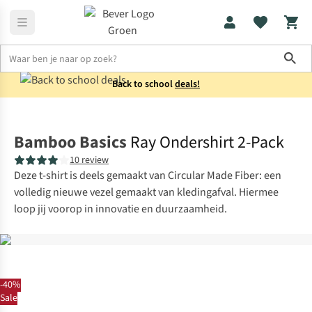
Sho
Back to school
deals!
Thermokleding
Thermoshirts
Bamboo Basics
Ray Ondershirt 2-Pack
10 review
Deze t-shirt is deels gemaakt van Circular Made Fiber: een
volledig nieuwe vezel gemaakt van kledingafval. Hiermee
loop jij voorop in innovatie en duurzaamheid.
-40%
Sale