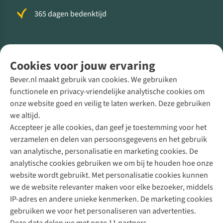
365 dagen bedenktijd
Volg ons voor meer Buiten
Cookies voor jouw ervaring
Bever.nl maakt gebruik van cookies. We gebruiken
functionele en privacy-vriendelijke analytische cookies om
onze website goed en veilig te laten werken. Deze gebruiken
Direct advies van een Buitenexpert
we altijd.
Accepteer je alle cookies, dan geef je toestemming voor het
+31 (0)85 888 50 88
verzamelen en delen van persoonsgegevens en het gebruik
+31 6 12 28 49 80
van analytische, personalisatie en marketing cookies. De
analytische cookies gebruiken we om bij te houden hoe onze
Contactformulier
website wordt gebruikt. Met personalisatie cookies kunnen
we de website relevanter maken voor elke bezoeker, middels
IP-adres en andere unieke kenmerken. De marketing cookies
Algeme
gebruiken we voor het personaliseren van advertenties.
voorwa