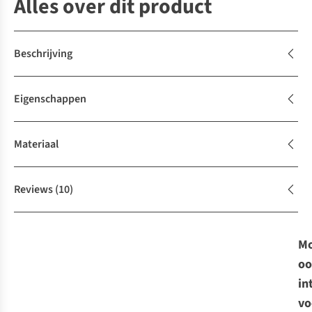
Alles over dit product
Beschrijving
Eigenschappen
Materiaal
Reviews
(10)
Mo
oo
in
vo