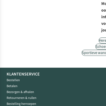
Mo
oo
in
vo
jo
Her
Schoe
Sportieve wan
KLANTENSERVICE
Bestellen
Betalen
Bezorgen & afhalen
Retourneren & ruilen
Bestelling herroepen