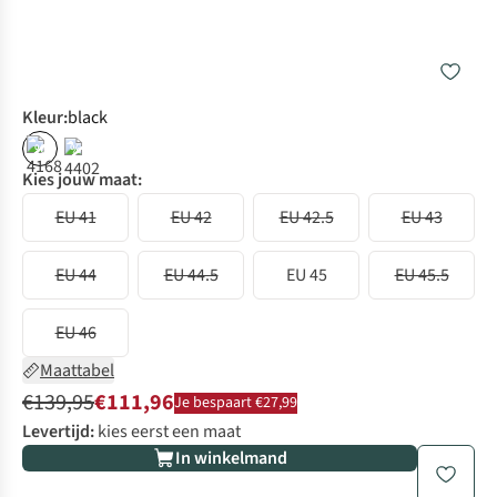
Kleur
:
black
%
%
Kies jouw maat:
EU 41
EU 42
EU 42.5
EU 43
EU 44
EU 44.5
EU 45
EU 45.5
EU 46
Maattabel
€139,95
€111,96
Je bespaart €27,99
Levertijd:
kies eerst een maat
In winkelmand