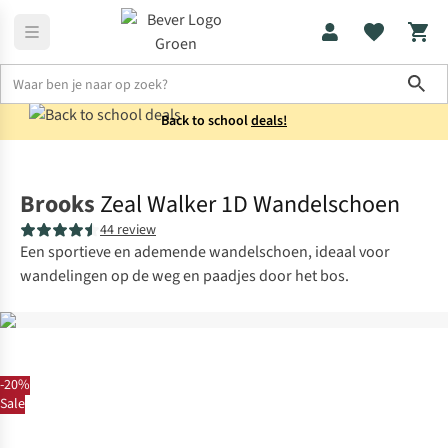
Sho
Back to school
deals!
Schoenen
Sportieve wandelschoenen
Brooks
Zeal Walker 1D Wandelschoen
44 review
Een sportieve en ademende wandelschoen, ideaal voor
wandelingen op de weg en paadjes door het bos.
-20%
Sale