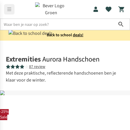
Sho
Back to school
deals!
Accessoires
Winteraccessoires
Extremities
Aurora Handschoen
87 review
Met deze praktische, reflecterende handschoenen ben je
klaar voor de winter.
-25%
Sale