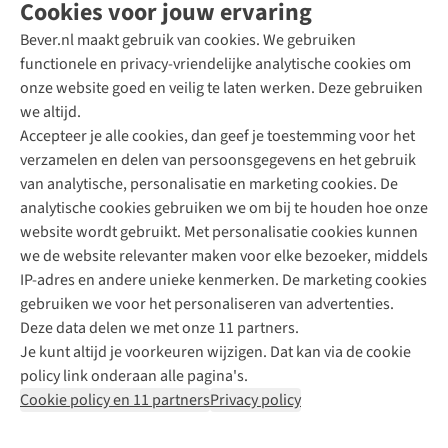
Cookies voor jouw ervaring
Bever.nl maakt gebruik van cookies. We gebruiken
functionele en privacy-vriendelijke analytische cookies om
onze website goed en veilig te laten werken. Deze gebruiken
Direct advies van een Buitenexpert
we altijd.
Accepteer je alle cookies, dan geef je toestemming voor het
+31 (0)85 888 50 88
verzamelen en delen van persoonsgegevens en het gebruik
+31 6 12 28 49 80
van analytische, personalisatie en marketing cookies. De
analytische cookies gebruiken we om bij te houden hoe onze
Contactformulier
website wordt gebruikt. Met personalisatie cookies kunnen
we de website relevanter maken voor elke bezoeker, middels
IP-adres en andere unieke kenmerken. De marketing cookies
Algeme
gebruiken we voor het personaliseren van advertenties.
voorwa
Deze data delen we met onze 11 partners.
|
Je kunt altijd je voorkeuren wijzigen. Dat kan via de cookie
Priva
policy link onderaan alle pagina's.
polic
Cookie policy en 11 partners
Privacy policy
|
Cook