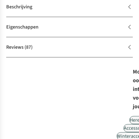
Beschrijving
Eigenschappen
Reviews
(87)
Mo
oo
in
vo
jo
Her
Access
Winteracc