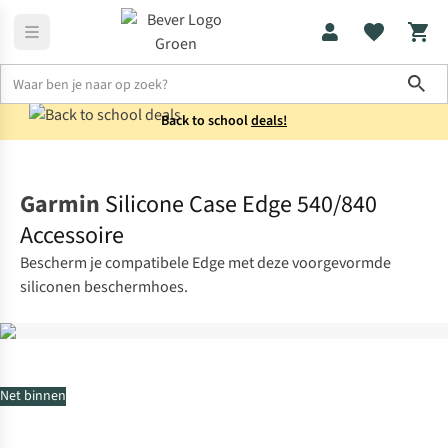
Sho
Back to school
deals!
Elektronica
Navigatie
Garmin
Silicone Case Edge 540/840
Accessoire
Bescherm je compatibele Edge met deze voorgevormde
siliconen beschermhoes.
Net binnen