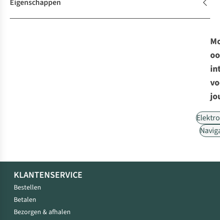
Eigenschappen
Mo
oo
in
vo
jo
Elektr
Navig
KLANTENSERVICE
Bestellen
Betalen
Bezorgen & afhalen