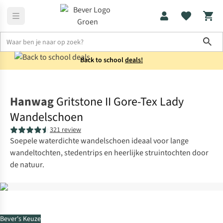
Sho
Back to school
deals!
Schoenen
Wandelschoenen
Hanwag
Gritstone II Gore-Tex Lady
Wandelschoen
321 review
Soepele waterdichte wandelschoen ideaal voor lange
wandeltochten, stedentrips en heerlijke struintochten door
de natuur.
Bever's Keuze