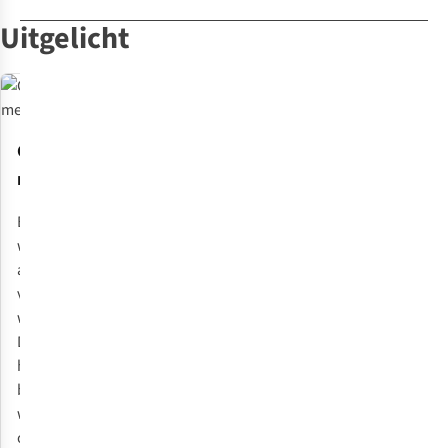
Uitgelicht
Gore-Tex
Vibram
Uitneembare
membraan
Ultragrip II
inlegzool
Veterbinding
Biedt
De gripvaste
Het voetbed is
voor een
waterdichtheid,
Vibram
uitneembaar en
precieze
ademend
Met de
Ultragrip II
kan worden
pasvorm
vermogen en
Ghilly-
zool maakt
vervangen of
winddichtheid.
veterbinding
een
verwisseld met
Dit membraan
laat hij zich
makkelijke
je eigen
houdt water
snel en
afrolbeweging
(orthopedische)
buiten en laat
precies aan
mogelijk en is
inlegzolen.
waterdamp
de voorvoet
volledig
ontsnappen,
en wreef
verzoolbaar.