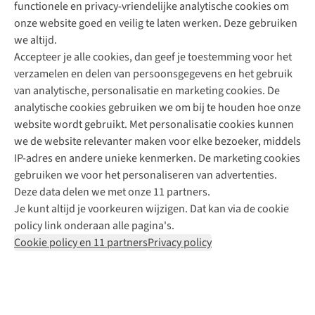
functionele en privacy-vriendelijke analytische cookies om
onze website goed en veilig te laten werken. Deze gebruiken
Direct advies van een Buitenexpert
we altijd.
Accepteer je alle cookies, dan geef je toestemming voor het
+31 (0)85 888 50 88
verzamelen en delen van persoonsgegevens en het gebruik
+31 6 12 28 49 80
van analytische, personalisatie en marketing cookies. De
analytische cookies gebruiken we om bij te houden hoe onze
Contactformulier
website wordt gebruikt. Met personalisatie cookies kunnen
we de website relevanter maken voor elke bezoeker, middels
IP-adres en andere unieke kenmerken. De marketing cookies
Algeme
gebruiken we voor het personaliseren van advertenties.
voorwa
Deze data delen we met onze 11 partners.
|
Je kunt altijd je voorkeuren wijzigen. Dat kan via de cookie
Priva
policy link onderaan alle pagina's.
polic
Cookie policy en 11 partners
Privacy policy
|
Cook
polic
|