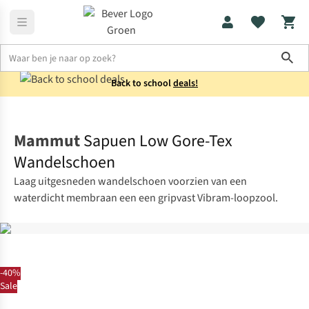
Sho
Back to school
deals!
Schoenen
Wandelschoenen
Mammut
Sapuen Low Gore-Tex
Wandelschoen
Laag uitgesneden wandelschoen voorzien van een
waterdicht membraan een een gripvast Vibram-loopzool.
-40%
Sale