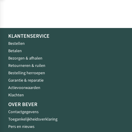
en
je
wandelplannen.
Hier
let
je
KLANTENSERVICE
op
Bestellen
bij
Betalen
het
kiezen
Bezorgen & afhalen
van
Retourneren & ruilen
goede
Bestelling herroepen
wandelschoenen
Garantie & reparatie
voor
jouw
Actievoorwaarden
wandelingen!
Klachten
OVER BEVER
Contactgegevens
Toegankelijkheidsverklaring
Pers en nieuws