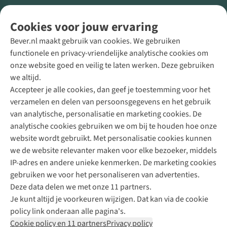
Volg ons voor meer Buiten
Cookies voor jouw ervaring
Bever.nl maakt gebruik van cookies. We gebruiken
functionele en privacy-vriendelijke analytische cookies om
onze website goed en veilig te laten werken. Deze gebruiken
Direct advies van een Buitenexpert
we altijd.
Accepteer je alle cookies, dan geef je toestemming voor het
+31 (0)85 888 50 88
verzamelen en delen van persoonsgegevens en het gebruik
+31 6 12 28 49 80
van analytische, personalisatie en marketing cookies. De
analytische cookies gebruiken we om bij te houden hoe onze
Contactformulier
website wordt gebruikt. Met personalisatie cookies kunnen
we de website relevanter maken voor elke bezoeker, middels
IP-adres en andere unieke kenmerken. De marketing cookies
Algeme
gebruiken we voor het personaliseren van advertenties.
voorwa
Deze data delen we met onze 11 partners.
|
Je kunt altijd je voorkeuren wijzigen. Dat kan via de cookie
Priva
policy link onderaan alle pagina's.
polic
Cookie policy en 11 partners
Privacy policy