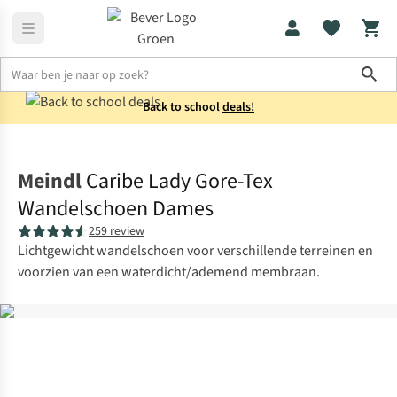
Sho
Back to school
deals!
Schoenen
Sportieve wandelschoenen
Meindl
Caribe Lady Gore-Tex
Wandelschoen Dames
259 review
Lichtgewicht wandelschoen voor verschillende terreinen en
voorzien van een waterdicht/ademend membraan.