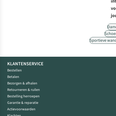
in
vo
jo
Dam
Schoe
Sportieve wan
KLANTENSERVICE
Bestellen
Betalen
Bezorgen & afhalen
Retourneren & ruilen
Bestelling herroepen
Garantie & reparatie
Actievoorwaarden
Klachten