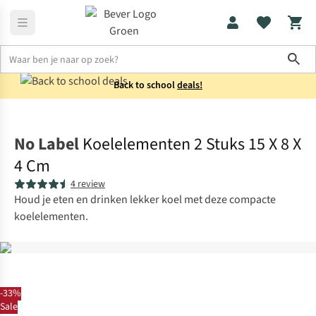
Sho
Back to school
deals!
Koken
Koelboxen
No Label
Koelelementen 2 Stuks 15 X 8 X
4 Cm
4 review
Houd je eten en drinken lekker koel met deze compacte
koelelementen.
-33%
Sale