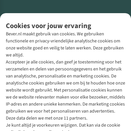
Volg ons voor meer Buiten
Cookies voor jouw ervaring
Bever.nl maakt gebruik van cookies. We gebruiken
functionele en privacy-vriendelijke analytische cookies om
onze website goed en veilig te laten werken. Deze gebruiken
Direct advies van een Buitenexpert
we altijd.
Accepteer je alle cookies, dan geef je toestemming voor het
+31 (0)85 888 50 88
verzamelen en delen van persoonsgegevens en het gebruik
+31 6 12 28 49 80
van analytische, personalisatie en marketing cookies. De
analytische cookies gebruiken we om bij te houden hoe onze
Contactformulier
website wordt gebruikt. Met personalisatie cookies kunnen
we de website relevanter maken voor elke bezoeker, middels
IP-adres en andere unieke kenmerken. De marketing cookies
Algeme
gebruiken we voor het personaliseren van advertenties.
voorwa
Deze data delen we met onze 11 partners.
|
Je kunt altijd je voorkeuren wijzigen. Dat kan via de cookie
Priva