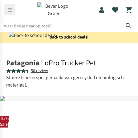
Sho
Back to school
deals!
Accessoires
Petten
Patagonia
LoPro Trucker Pet
50 review
Stoere truckerspet gemaakt van gerecycled en biologisch
materiaal.
-25%
Sale