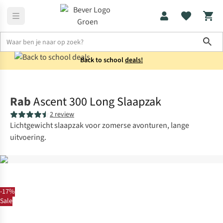
Sho
Back to school
deals!
Slaapzakken
Mummieslaapzakken
Rab
Ascent 300 Long Slaapzak
2 review
Lichtgewicht slaapzak voor zomerse avonturen, lange
uitvoering.
-17%
Sale