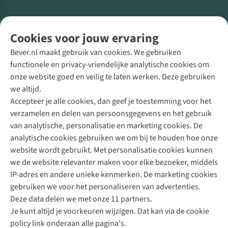
Volg ons voor meer Buiten
Cookies voor jouw ervaring
Bever.nl maakt gebruik van cookies. We gebruiken
functionele en privacy-vriendelijke analytische cookies om
onze website goed en veilig te laten werken. Deze gebruiken
Direct advies van een Buitenexpert
we altijd.
Accepteer je alle cookies, dan geef je toestemming voor het
+31 (0)85 888 50 88
verzamelen en delen van persoonsgegevens en het gebruik
+31 6 12 28 49 80
van analytische, personalisatie en marketing cookies. De
analytische cookies gebruiken we om bij te houden hoe onze
Contactformulier
website wordt gebruikt. Met personalisatie cookies kunnen
we de website relevanter maken voor elke bezoeker, middels
IP-adres en andere unieke kenmerken. De marketing cookies
Algeme
gebruiken we voor het personaliseren van advertenties.
voorwa
Deze data delen we met onze 11 partners.
|
Je kunt altijd je voorkeuren wijzigen. Dat kan via de cookie
Priva
policy link onderaan alle pagina's.