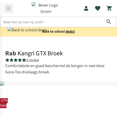
Sho
Back to school
deals!
Fietskleding
Waterdichte fietsbroeken
Rab
Kangri GTX Broek
4 review
Comfortabele en goed beschermd de bergen in met deze
Gore-Tex drielaags broek.
-17%
Sale